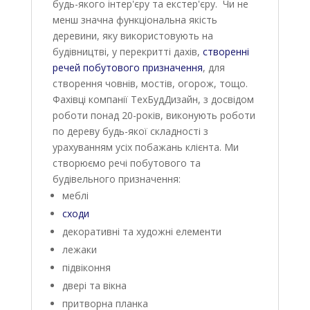
будь-якого інтер'єру та екстер'єру. Чи не
менш значна функціональна якість
деревини, яку використовують на
будівництві, у перекритті дахів,
створенні
речей побутового призначення
, для
створення човнів, мостів, огорож, тощо.
Фахівці компанії ТехБудДизайн, з досвідом
роботи понад 20-років, виконують роботи
по дереву будь-якої складності з
урахуванням усіх побажань клієнта. Ми
створюємо речі побутового та
будівельного призначення:
меблі
сходи
декоративні та художні елементи
лежаки
підвіконня
двері та вікна
притворна планка