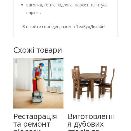
вагонка, ґонта, підлога, паркет, плінтуса,
паркет.
Втілюйте свої ідеї разом з ТехБудДизайн!
Схожі товари
Реставрація
Виготовленн
та ремонт
я дубових