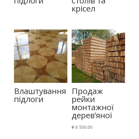
підлоги
столів та
крісел
Влаштування
Продаж
підлоги
рейки
монтажної
дерев’яної
₴
6 500.00