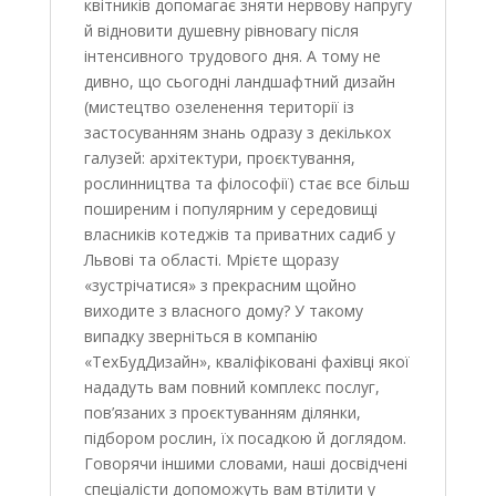
квітників допомагає зняти нервову напругу
й відновити душевну рівновагу після
інтенсивного трудового дня. А тому не
дивно, що сьогодні ландшафтний дизайн
(мистецтво озеленення території із
застосуванням знань одразу з декількох
галузей: архітектури, проєктування,
рослинництва та філософії) стає все більш
поширеним і популярним у середовищі
власників котеджів та приватних садиб у
Львові та області. Мрієте щоразу
«зустрічатися» з прекрасним щойно
виходите з власного дому? У такому
випадку зверніться в компанію
«ТехБудДизайн», кваліфіковані фахівці якої
нададуть вам повний комплекс послуг,
пов’язаних з проєктуванням ділянки,
підбором рослин, їх посадкою й доглядом.
Говорячи іншими словами, наші досвідчені
спеціалісти допоможуть вам втілити у