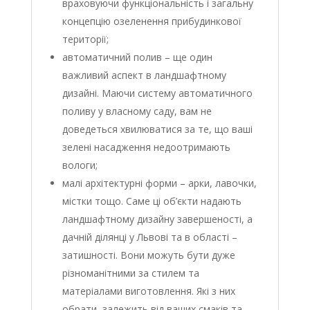
враховуючи функціональність і загальну
концепцію озеленення прибудинкової
території;
автоматичний полив – ще один
важливий аспект в ландшафтному
дизайні. Маючи систему автоматичного
поливу у власному саду, вам не
доведеться хвилюватися за те, що ваші
зелені насадження недоотримають
вологи;
малі архітектурні форми – арки, лавочки,
містки тощо. Саме ці об’єкти надають
ландшафтному дизайну завершеності, а
дачній ділянці у Львові та в області –
затишності. Вони можуть бути дуже
різноманітними за стилем та
матеріалами виготовлення. Які з них
обрати, залежить від ваших смаків та