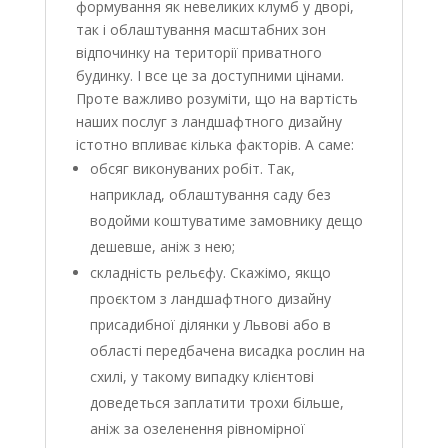
формування як невеликих клумб у дворі,
так і облаштування масштабних зон
відпочинку на території приватного
будинку. І все це за доступними цінами.
Проте важливо розуміти, що на вартість
наших послуг з ландшафтного дизайну
істотно впливає кілька факторів. А саме:
обсяг виконуваних робіт. Так,
наприклад, облаштування саду без
водойми коштуватиме замовнику дещо
дешевше, аніж з нею;
складність рельєфу. Скажімо, якщо
проєктом з ландшафтного дизайну
присадибної ділянки у Львові або в
області передбачена висадка рослин на
схилі, у такому випадку клієнтові
доведеться заплатити трохи більше,
аніж за озеленення рівномірної