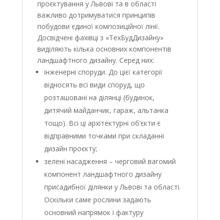
проєктування у Львові та в області
важливо дотримуватися принципів
побудови єдиної композиційної лінії.
Досвідчені фахівці з «ТехБудДизайну»
виділяють кілька основних компонентів
ландшафтного дизайну. Серед них:
інженерні споруди. До цієї категорії
відносять всі види споруд, що
розташовані на ділянці (будинок,
дитячий майданчик, гараж, альтанка
тощо). Всі ці архітектурні об’єкти є
відправними точками при складанні
дизайн проєкту;
зелені насадження – черговий вагомий
компонент ландшафтного дизайну
присадибної ділянки у Львові та області.
Оскільки саме рослини задають
основний напрямок і фактуру