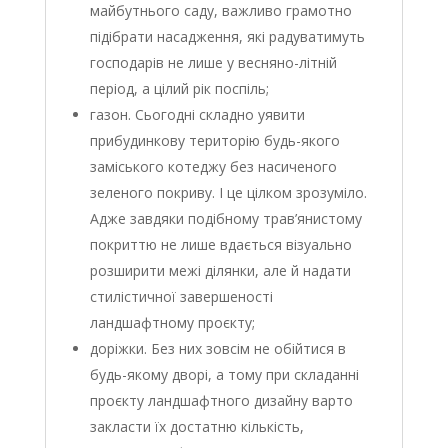
майбутнього саду, важливо грамотно
підібрати насадження, які радуватимуть
господарів не лише у весняно-літній
період, а цілий рік поспіль;
газон. Сьогодні складно уявити
прибудинкову територію будь-якого
заміського котеджу без насиченого
зеленого покриву. І це цілком зрозуміло.
Адже завдяки подібному трав’янистому
покриттю не лише вдається візуально
розширити межі ділянки, але й надати
стилістичної завершеності
ландшафтному проєкту;
доріжки. Без них зовсім не обійтися в
будь-якому дворі, а тому при складанні
проєкту ландшафтного дизайну варто
закласти їх достатню кількість,