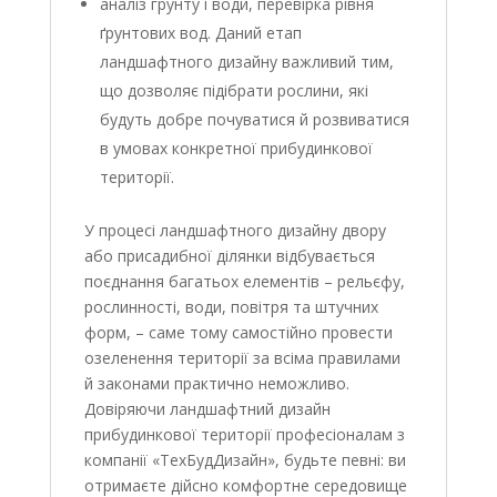
аналіз грунту і води, перевірка рівня
ґрунтових вод. Даний етап
ландшафтного дизайну важливий тим,
що дозволяє підібрати рослини, які
будуть добре почуватися й розвиватися
в умовах конкретної прибудинкової
території.
У процесі ландшафтного дизайну двору
або присадибної ділянки відбувається
поєднання багатьох елементів – рельєфу,
рослинності, води, повітря та штучних
форм, – саме тому самостійно провести
озеленення території за всіма правилами
й законами практично неможливо.
Довіряючи ландшафтний дизайн
прибудинкової території професіоналам з
компанії «ТехБудДизайн», будьте певні: ви
отримаєте дійсно комфортне середовище