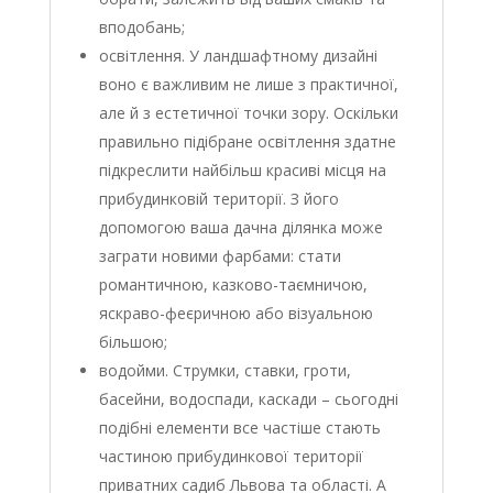
вподобань;
освітлення. У ландшафтному дизайні
воно є важливим не лише з практичної,
але й з естетичної точки зору. Оскільки
правильно підібране освітлення здатне
підкреслити найбільш красиві місця на
прибудинковій території. З його
допомогою ваша дачна ділянка може
заграти новими фарбами: стати
романтичною, казково-таємничою,
яскраво-феєричною або візуальною
більшою;
водойми. Струмки, ставки, гроти,
басейни, водоспади, каскади – сьогодні
подібні елементи все частіше стають
частиною прибудинкової території
приватних садиб Львова та області. А