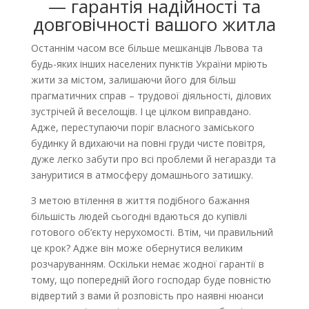
— гарантія надійності та
довговічності вашого житла
Останнім часом все більше мешканців Львова та
будь-яких інших населених пунктів України мріють
жити за містом, залишаючи його для більш
прагматичних справ – трудової діяльності, ділових
зустрічей й веселощів. І це цілком виправдано.
Адже, переступаючи поріг власного заміського
будинку й вдихаючи на повні груди чисте повітря,
дуже легко забути про всі проблеми й негаразди та
зануритися в атмосферу домашнього затишку.
З метою втілення в життя подібного бажання
більшість людей сьогодні вдаються до купівлі
готового об’єкту нерухомості. Втім, чи правильний
це крок? Адже він може обернутися великим
розчаруванням. Оскільки немає жодної гарантії в
тому, що попередній його господар буде повністю
відвертий з вами й розповість про наявні нюанси