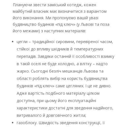
Плануючи звести заміський котедж, кожен
майбутній власник має визначитися з варіантом
його виконання. Ми пропонуємо вашій увазі
будівництво будинків «під ключ» (у Львові та поза
його межами) з наступних матеріалів:
цегли – традиційної сировини, перевіреної часом,
стійкої до впливу шкідників й температурних
перепадів. Завдяки останній її особливості взимку
в такій оселі не буде холодно, а влітку – надто
жарко. Сьогодні безліч мешканців Львова та
області роблять вибір на користь будівництва
будинків «під ключ» саме цегляних. І це не дивно.
Адже вартість подібного матеріалу цілком
доступна, при цьому його експлуатаційні
характеристики достатні для зведення надійного,
витривалого й довговічного житла;
газоблоку. Швидкість зведення конструкції, її