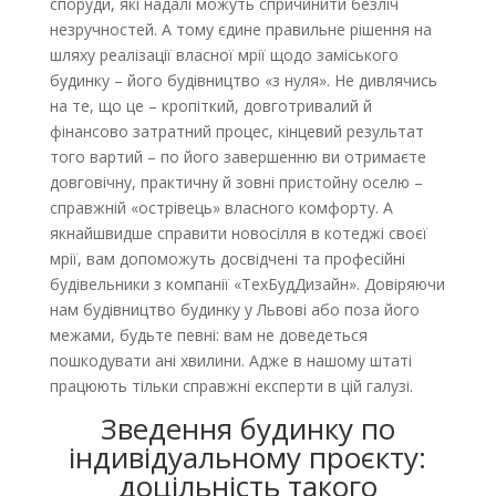
споруди, які надалі можуть спричинити безліч
незручностей. А тому єдине правильне рішення на
шляху реалізації власної мрії щодо заміського
будинку – його будівництво «з нуля». Не дивлячись
на те, що це – кропіткий, довготривалий й
фінансово затратний процес, кінцевий результат
того вартий – по його завершенню ви отримаєте
довговічну, практичну й зовні пристойну оселю –
справжній «острівець» власного комфорту. А
якнайшвидше справити новосілля в котеджі своєї
мрії, вам допоможуть досвідчені та професійні
будівельники з компанії «ТехБудДизайн». Довіряючи
нам будівництво будинку у Львові або поза його
межами, будьте певні: вам не доведеться
пошкодувати ані хвилини. Адже в нашому штаті
працюють тільки справжні експерти в цій галузі.
Зведення будинку по
індивідуальному проєкту:
доцільність такого