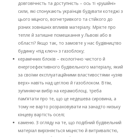
довговічність та доступність – ось ті «рушійні»
сили, які спонукають українців будувати котеджі з
цього міцного, вогнетривкого та стійкого до
різних зовнішніх впливів матеріалу. Мрієте про
тепле й затишне помешкання у Львові або в
області? Якщо так, то замовте у нас будівництво
будинку «під ключ» з газоблоку;
керамічних блоків – екологічно чистого й
енергоефективного будівельного матеріалу, який
за своїми експлуатаційними властивостями «узяв
верх» навіть над цеглою й газоблоком. Втім,
зупиняючи вибір на керамоблоці, треба
пам’ятати про те, що це недешева сировина, а
тому не варто розраховувати на занадто низьку
кінцеву вартість оселі;
каменю. З огляду на те, що подібний будівельний
матеріал вирізняється міцністю й витривалістю,