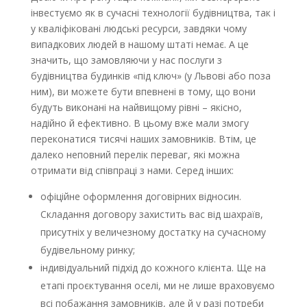
інвестуємо як в сучасні технології будівництва, так і
у кваліфіковані людські ресурси, завдяки чому
випадкових людей в нашому штаті немає. А це
значить, що замовляючи у нас послуги з
будівництва будинків «під ключ» (у Львові або поза
ним), ви можете бути впевнені в тому, що вони
будуть виконані на найвищому рівні – якісно,
надійно й ефективно. В цьому вже мали змогу
переконатися тисячі наших замовників. Втім, це
далеко неповний перелік переваг, які можна
отримати від співпраці з нами. Серед інших:
офіційне оформлення договірних відносин.
Складання договору захистить вас від шахраїв,
присутніх у величезному достатку на сучасному
будівельному ринку;
індивідуальний підхід до кожного клієнта. Ще на
етапі проєктування оселі, ми не лише враховуємо
всі побажання замовників, але й у разі потреби