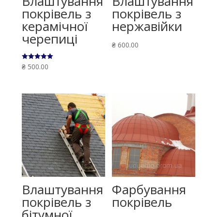
Влаштування
Влаштування
покрівель з
покрівель з
керамічної
нержавійки
черепиці
₴
600.00
Оцінено в
₴
500.00
5.00
з 5
Влаштування
Фарбування
покрівель з
покрівель
бітумної