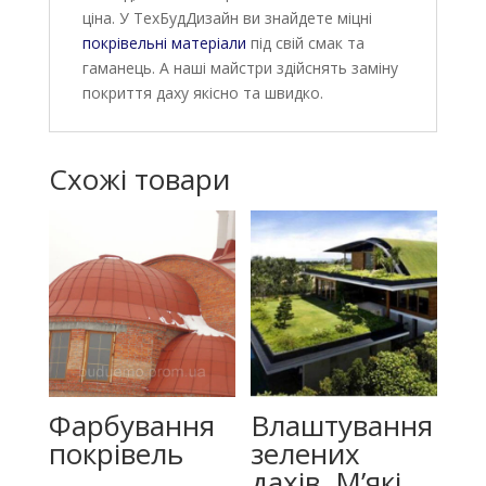
ціна. У ТехБудДизайн ви знайдете міцні
покрівельні матеріали
під свій смак та
гаманець. А наші майстри здійснять заміну
покриття даху якісно та швидко.
Схожі товари
Фарбування
Влаштування
покрівель
зелених
дахів. М’які