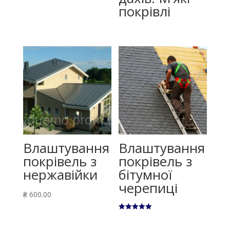
покрівлі
Влаштування
Влаштування
покрівель з
покрівель з
нержавійки
бітумної
черепиці
₴
600.00
Оцінено в
5.00
з 5