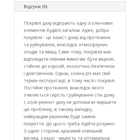
Відгуки (0)
Покрівлі даху відіграють одну із ключових
елементів будівлі загалом. Адже, добра
покрівля - це захист дому від протікання
та руйнування, внаслідок атмосферних
опадів та явищ. Саме тому, покрівля має
відповідати певним вимогам: бути міцною,
стійкою до корозій, екологічно безпечною
і довговічною. Однак, кожна річ має свій
термін експлуатації, в тому числі і покрівлі.
Постійне протікання, внаслідок якого
з'являється сирість і руйнування стін дому.
І, коли ремонт даху не допомагає вирішити
цю проблему, в такому випадку,
найкращим рішенням буде заміна
покриття. До цього треба підійти розумно.
З однієї сторони, красивий зовнішній
вигляд, з іншої - міцність та оптимальна