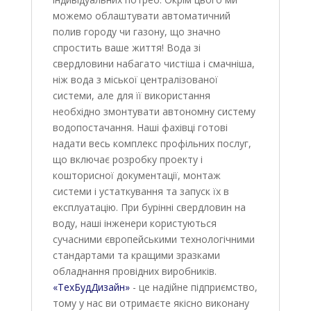
можемо облаштувати автоматичний
полив городу чи газону, що значно
спростить ваше життя!
Вода зі
свердловини набагато чистіша і смачніша,
ніж вода з міської централізованої
системи, але для її використання
необхідно змонтувати автономну систему
водопостачання. Наші фахівці готові
надати весь комплекс профільних послуг,
що включає розробку проекту і
кошторисної документації, монтаж
системи і устаткування та запуск їх в
експлуатацію.
При бурінні свердловин на
воду, наші інженери користуються
сучасними європейськими технологічними
стандартами та кращими зразками
обладнання провідних виробників.
«ТехБудДизайн»
- це надійне підприємство,
тому у нас ви отримаєте якісно виконану