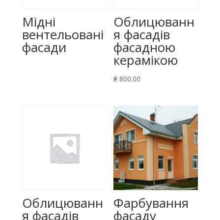
Мідні
Облицюванн
вентельовані
я фасадів
фасади
фасадною
керамікою
₴
800.00
Облицюванн
Фарбування
я фасадів
фасаду