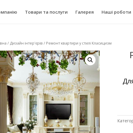
омпанію
Товари та послуги
Галерея
Наші роботи
вна
/
Дизайн інтер'єрів
/ Ремонт квартири у стилі Класицизм
Дл
Категор