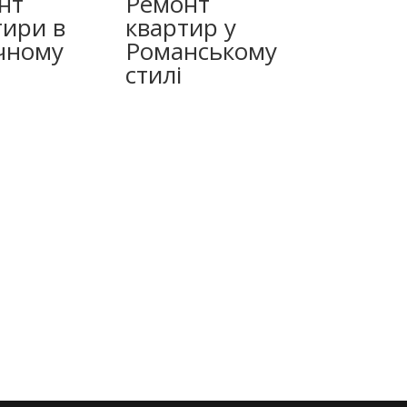
нт
Ремонт
тири в
квартир у
чному
Романському
стилі