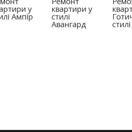
емонт
Ремонт
Ремо
артири у
квартири у
квар
илі Ампір
стилі
Готи
Авангард
стилі