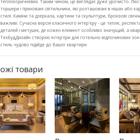
теплокоричневих. Таким чином, це виглядає дуже урочисто. Люстр
торшери і приховані світильники, які розташовані в нішах або к
стилі. Каміни та дзеркала, картини та скульптури, бронзові свіч
важливі. Сучасна версія класичного інтер'єру - це тепле, респек
деталей і метушні, де кожен елемент особливо значущий, а ква
ТехБудДизайн створєю інтер'єри для готельно-відпочинових зон 
стиль чудово підійде до Вашої квартири.
ожі товари