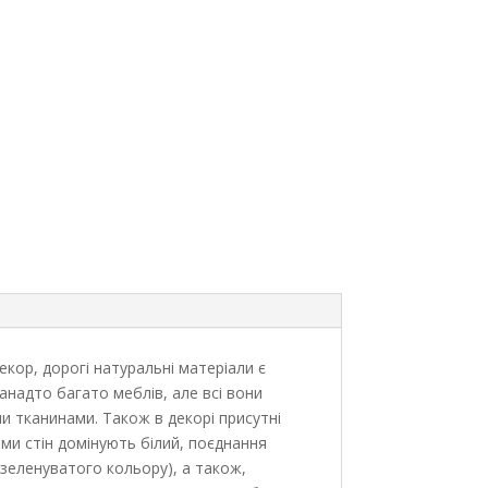
декор, дорогі натуральні матеріали є
анадто багато меблів, але всі вони
ими тканинами. Також в декорі присутні
ми стін домінують білий, поєднання
 зеленуватого кольору), а також,