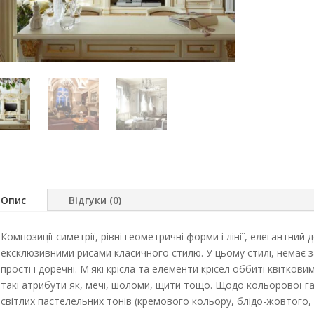
Опис
Відгуки (0)
Композиції симетрії, рівні геометричні форми і лінії, елегантний 
ексклюзивними рисами класичного стилю. У цьому стилі, немає з
прості і доречні. М'які крісла та елементи крісел оббиті квітков
такі атрибути як, мечі, шоломи, щити тощо. Щодо кольорової га
світлих пастелельних тонів (кремового кольору, блідо-жовтого,