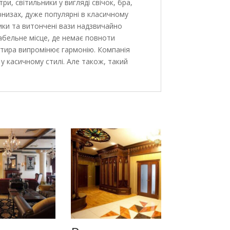
и, світильники у вигляді свічок, бра,
арнизах, дуже популярні в класичному
ники та витончені вази надзвичайно
табельне місце, де немає повноти
ртира випромінює гармонію. Компанія
у касичному стилі. Але також, такий