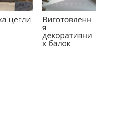
ка цегли
Виготовленн
я
декоративни
х балок