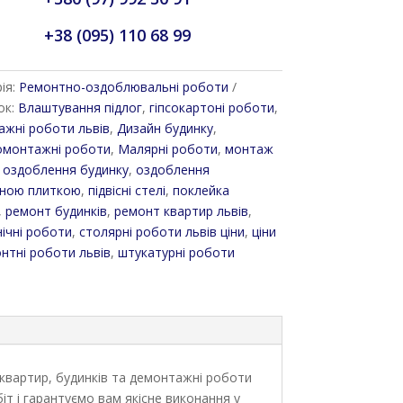
+38 (095) 110 68 99
ія:
Ремонтно-оздоблювальні роботи
ок:
Влаштування підлог
,
гіпсокартоні роботи
,
ажні роботи львів
,
Дизайн будинку
,
омонтажні роботи
,
Малярні роботи
,
монтаж
,
оздоблення будинку
,
оздоблення
чною плиткою
,
підвісні стелі
,
поклейка
,
ремонт будинків
,
ремонт квартир львів
,
ічні роботи
,
столярні роботи львів ціни
,
ціни
нтні роботи львів
,
штукатурні роботи
 квартир, будинків та демонтажні роботи
іт і гарантуємо вам якісне виконання у