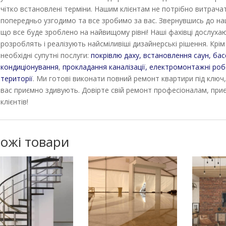
чітко встановлені терміни. Нашим клієнтам не потрібно витрачат
попередньо узгодимо та все зробимо за вас. Звернувшись до наш
що все буде зроблено на найвищому рівні! Наші фахівці дослуха
розроблять і реалізують найсміливіші дизайнерські рішення. Крі
необхідні супутні послуги:
покрівлю даху,
встановлення саун, бас
кондиціонування
,
прокладання каналізації,
електромонтажні роб
території
. Ми готові виконати повний ремонт квартири під ключ, 
вас приємно здивують. Довірте свій ремонт професіоналам, при
клієнтів!
ожі товари