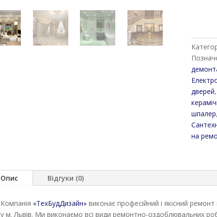
Категор
Познач
демонт
Електр
дверей
керамі
шпалер
Сантехн
на ремо
Опис
Відгуки (0)
Компанія
«ТехБудДизайн»
виконає професійний і якісний ремонт
у м. Львів. Ми виконаємо всі види ремонтно-оздоблювальних роб