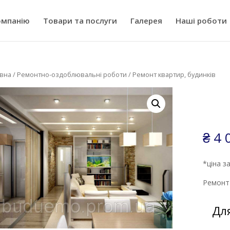
омпанію
Товари та послуги
Галерея
Наші роботи
вна
/
Ремонтно-оздоблювальні роботи
/ Ремонт квартир, будинків
₴
4 
*ціна з
Ремонт 
Дл