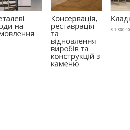
талеві
Консервація,
Клад
оди на
реставрація
₴
1 800.00
мовлення
та
відновлення
виробів та
конструкцій з
каменю