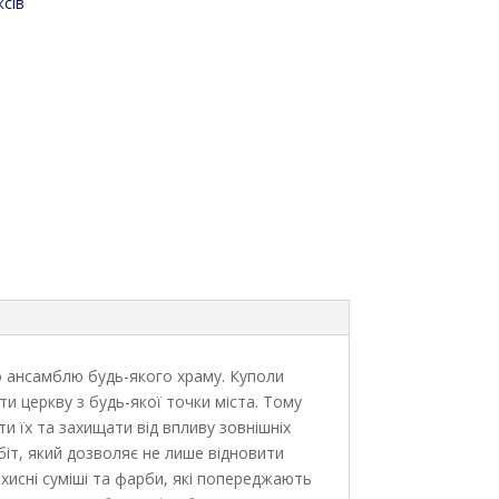
сів
о ансамблю будь-якого храму. Куполи
и церкву з будь-якої точки міста. Тому
и їх та захищати від впливу зовнішніх
біт, який дозволяє не лише відновити
ахисні суміші та фарби, які попереджають