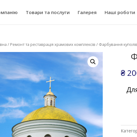
омпанію
Товари та послуги
Галерея
Наші роботи
вна
/
Ремонт та реставрація храмових комплексів
/ Фарбування куполі
Ф
₴
20
Дл
Категор