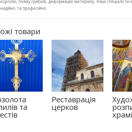
корозію, появу грибків, деформацію матеріалу. Наші спеціаліст
надійно та професійно.
ожі товари
золота
Реставрація
Худо
илів та
церков
розп
естів
храм