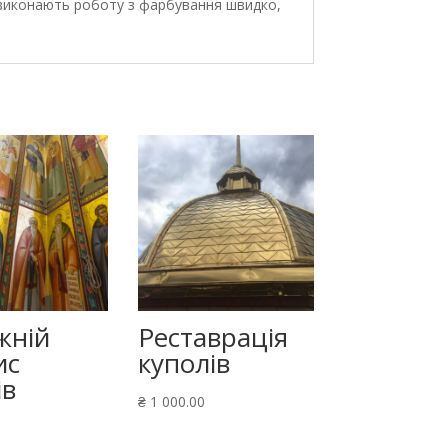
и виконають роботу з фарбування швидко,
жній
Реставрація
ис
куполів
ів
₴
1 000.00